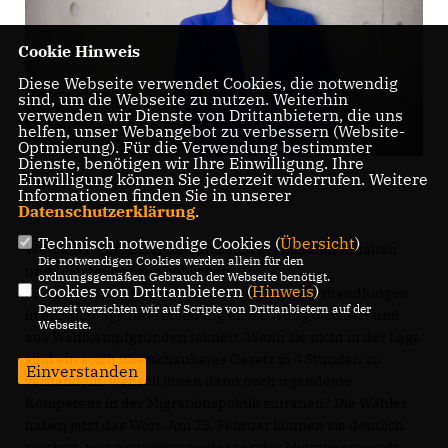
Cookie Hinweis
Diese Webseite verwendet Cookies, die notwendig
sind, um die Webseite zu nutzen. Weiterhin
verwenden wir Dienste von Drittanbietern, die uns
helfen, unser Webangebot zu verbessern (Website-
Optmierung). Für die Verwendung bestimmter
Dienste, benötigen wir Ihre Einwilligung. Ihre
Einwilligung können Sie jederzeit widerrufen. Weitere
Foto: Tobias Koch
Informationen finden Sie in unserer
Datenschutzerklärung
.
Technisch notwendige Cookies (
Übersicht
)
Wir haben gut gestanden und sind bei unseren Inhalten
Die notwendigen Cookies werden allein für den
und Überzeugungen geblieben.
ordnungsgemäßen Gebrauch der Webseite benötigt.
Cookies von Drittanbietern (
Hinweis
)
SPD und Grüne haben in den 4-stündigen Verhandlungen
Derzeit verzichten wir auf Scripte von Drittanbietern auf der
in der Sitzungsunterbrechung eine Lösung blockiert und
Webseite.
aus Wahlkampfgründen taktiert. Wenn sie nicht in der Lage
sind ein solch überschaubares Gesetz in 4 Stunden zu
Einverstanden
verhandeln, wer soll ihnen dann noch irgendeine
Kompetenz in der Migrationspolitik zutrauen? Die Wähler
haben jetzt das Wort. Am 23. Februar können sie deutlich
machen, was sie wollen: weiter so oder Migrationswende.