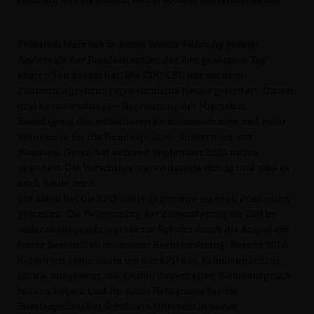
Friedrich Merz hat in dieser Woche Führung gezeigt.
Anders als der Bundeskanzler, der den gesamten Tag
keinen Ton gesagt hat. Die CDU/CSU hat mit dem
Zustrombegrenzungsgesetz nichts Neues gefordert. Unsere
drei Kernvorschläge – Begrenzung der Migration,
Beendigung des subsidiären Familiennachzugs und mehr
Befugnisse für die Bundespolizei – fordern wir seit
Monaten. Daran hat sich seit September 2024 nichts
geändert. Die Vorschläge waren damals richtig und sind es
auch heute noch.
Vor allem hat die SPD heute gegen ihre eigenen Positionen
gestimmt. Die Begrenzung der Zuwanderung als Ziel im
Aufenthaltsgesetz war bis zur Reform durch die Ampel ein
fester Bestandteil in unserer Rechtsordnung. Bereits 2016
hatten wir gemeinsam mit der SPD den Familiennachzug
für die ausgesetzt, die keinen dauerhaften Bleibeanspruch
bei uns haben. Und für mehr Befugnisse für die
Bundespolizei hat Scholz am Mittwoch in seiner