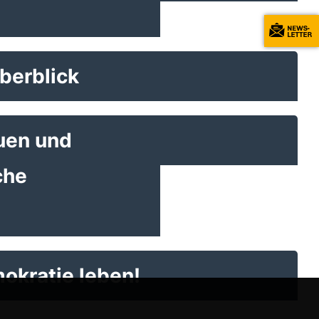
berblick
uen und
che
kratie leben!