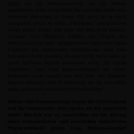
Logik, die die Menschenwürde vor der Geburt
ausschliesst, stellt sie letztlich aber auch für debile oder
komatöse Menschen in Frage. Für mich ist es nicht
akzeptabel, wenn es somit „wü
rdeloses
“ menschliches
Leben geben würde.
Der Eifer mit dem Frau Brosius-
Gersdorf sich öffentlich äußerte bei Fragen der
Menschenwürde oder beispielsweise zugunsten eines
Kopftuchs bei angehenden Richterinnen, lässt viele
Menschen daran zweifeln, ob man sie für zwölf Jahre an
unser höchstes Gericht entsenden sollte. Ich würde
empfehlen, dass Frau Brosius-Gersdorf die vielen
Bedenken ernst nimmt und den Satz des früheren
Papstes Johannes Paul II. beherzigt, der zu sich selbst
sagte: „Johannes, nimm dich nicht so wichtig.
“
Welche (Mit-)Verantwortung tragen die CDU-Fraktion
und ihr Vorsitzender Jens Spahn an der geplatzten
Wahl?
Wie fair war es, unmittelbar vor der Sitzung
einen vermeintlichen und inzwischen entkräfteten
Plagiatsverdacht gegen Frau Brosius-Gersdorf