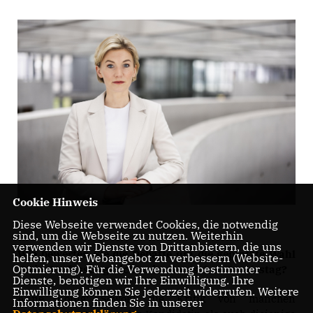
Cookie Hinweis
Diese Webseite verwendet Cookies, die notwendig
sind, um die Webseite zu nutzen. Weiterhin
verwenden wir Dienste von Drittanbietern, die uns
Wie bewerten Sie die Debatte um die geplatzte Wahl
helfen, unser Webangebot zu verbessern (Website-
Optmierung). Für die Verwendung bestimmter
dreier Verfassungsrichter im Deutschen Bundestag?
Dienste, benötigen wir Ihre Einwilligung. Ihre
Einwilligung können Sie jederzeit widerrufen. Weitere
Anne König: Sowohl die Kritik von manchen
Informationen finden Sie in unserer